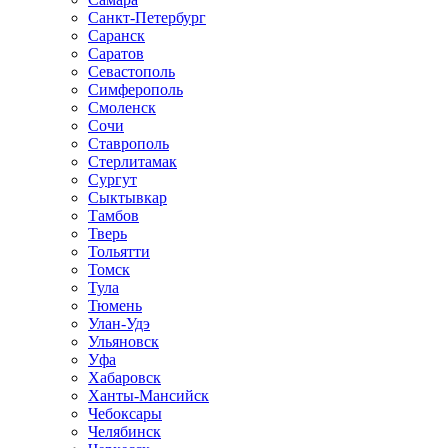
Санкт-Петербург
Саранск
Саратов
Севастополь
Симферополь
Смоленск
Сочи
Ставрополь
Стерлитамак
Сургут
Сыктывкар
Тамбов
Тверь
Тольятти
Томск
Тула
Тюмень
Улан-Удэ
Ульяновск
Уфа
Хабаровск
Ханты-Мансийск
Чебоксары
Челябинск