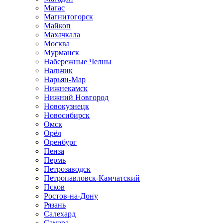
Магас
Магнитогорск
Майкоп
Махачкала
Москва
Мурманск
Набережные Челны
Нальчик
Нарьян-Мар
Нижнекамск
Нижний Новгород
Новокузнецк
Новосибирск
Омск
Орёл
Оренбург
Пенза
Пермь
Петрозаводск
Петропавловск-Камчатский
Псков
Ростов-на-Дону
Рязань
Салехард
Самара