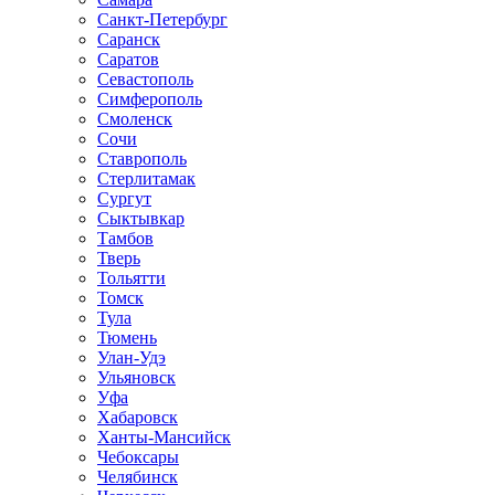
Санкт-Петербург
Саранск
Саратов
Севастополь
Симферополь
Смоленск
Сочи
Ставрополь
Стерлитамак
Сургут
Сыктывкар
Тамбов
Тверь
Тольятти
Томск
Тула
Тюмень
Улан-Удэ
Ульяновск
Уфа
Хабаровск
Ханты-Мансийск
Чебоксары
Челябинск