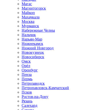
Магас
Магнитогорск
Майкоп
Махачкала
Москва
Мурманск
Набережные Челны
Нальчик
Нарьян-Мар
Нижнекамск
Нижний Новгород
Новокузнецк
Новосибирск
Омск
Орёл
Оренбург
Пенза
Пермь
Петрозаводск
Петропавловск-Камчатский
Псков
Ростов-на-Дону
Рязань
Салехард
Самара