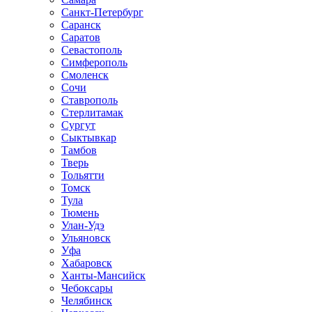
Санкт-Петербург
Саранск
Саратов
Севастополь
Симферополь
Смоленск
Сочи
Ставрополь
Стерлитамак
Сургут
Сыктывкар
Тамбов
Тверь
Тольятти
Томск
Тула
Тюмень
Улан-Удэ
Ульяновск
Уфа
Хабаровск
Ханты-Мансийск
Чебоксары
Челябинск