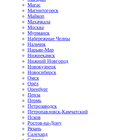
Магас
Магнитогорск
Майкоп
Махачкала
Москва
Мурманск
Набережные Челны
Нальчик
Нарьян-Мар
Нижнекамск
Нижний Новгород
Новокузнецк
Новосибирск
Омск
Орёл
Оренбург
Пенза
Пермь
Петрозаводск
Петропавловск-Камчатский
Псков
Ростов-на-Дону
Рязань
Салехард
Самара