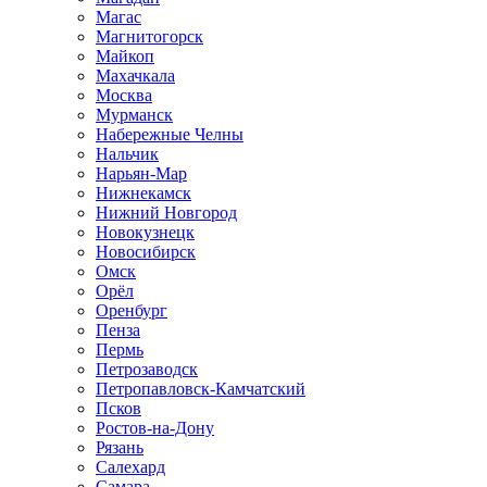
Магас
Магнитогорск
Майкоп
Махачкала
Москва
Мурманск
Набережные Челны
Нальчик
Нарьян-Мар
Нижнекамск
Нижний Новгород
Новокузнецк
Новосибирск
Омск
Орёл
Оренбург
Пенза
Пермь
Петрозаводск
Петропавловск-Камчатский
Псков
Ростов-на-Дону
Рязань
Салехард
Самара