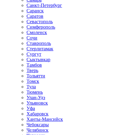
Санкт-Петербург
Саранск
Саратов
Севастополь
Симферополь
Смоленск
Сочи
Ставрополь
Стерлитамак
Сургут
Сыктывкар
Тамбов
Тверь
Тольятти
Томск
Тула
Тюмень
Улан-Удэ
Ульяновск
Уфа
Хабаровск
Ханты-Мансийск
Чебоксары
Челябинск