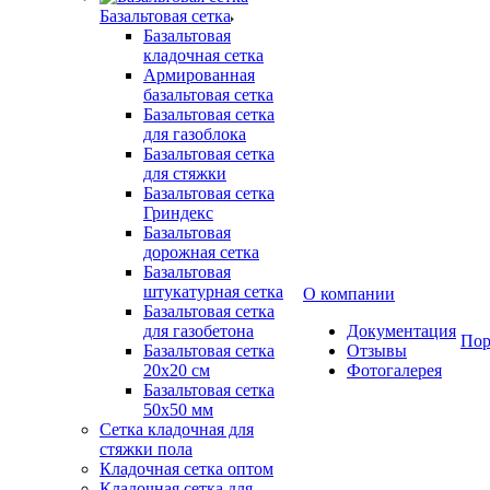
Базальтовая сетка
Базальтовая
кладочная сетка
Армированная
базальтовая сетка
Базальтовая сетка
для газоблока
Базальтовая сетка
для стяжки
Базальтовая сетка
Гриндекс
Базальтовая
дорожная сетка
Базальтовая
штукатурная сетка
О компании
Базальтовая сетка
для газобетона
Документация
Пор
Базальтовая сетка
Отзывы
20x20 см
Фотогалерея
Базальтовая сетка
50x50 мм
Сетка кладочная для
стяжки пола
Кладочная сетка оптом
Кладочная сетка для