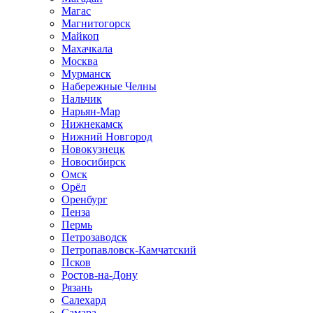
Магас
Магнитогорск
Майкоп
Махачкала
Москва
Мурманск
Набережные Челны
Нальчик
Нарьян-Мар
Нижнекамск
Нижний Новгород
Новокузнецк
Новосибирск
Омск
Орёл
Оренбург
Пенза
Пермь
Петрозаводск
Петропавловск-Камчатский
Псков
Ростов-на-Дону
Рязань
Салехард
Самара