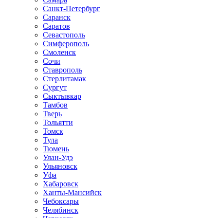
Санкт-Петербург
Саранск
Саратов
Севастополь
Симферополь
Смоленск
Сочи
Ставрополь
Стерлитамак
Сургут
Сыктывкар
Тамбов
Тверь
Тольятти
Томск
Тула
Тюмень
Улан-Удэ
Ульяновск
Уфа
Хабаровск
Ханты-Мансийск
Чебоксары
Челябинск