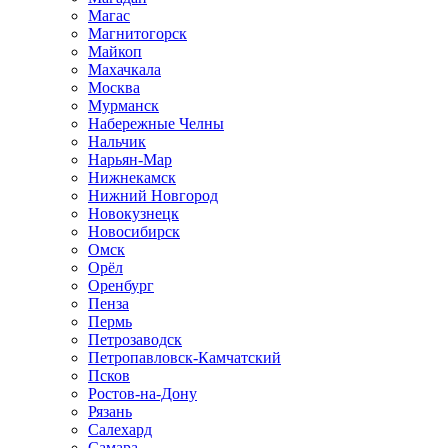
Магас
Магнитогорск
Майкоп
Махачкала
Москва
Мурманск
Набережные Челны
Нальчик
Нарьян-Мар
Нижнекамск
Нижний Новгород
Новокузнецк
Новосибирск
Омск
Орёл
Оренбург
Пенза
Пермь
Петрозаводск
Петропавловск-Камчатский
Псков
Ростов-на-Дону
Рязань
Салехард
Самара