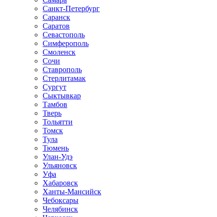
Санкт-Петербург
Саранск
Саратов
Севастополь
Симферополь
Смоленск
Сочи
Ставрополь
Стерлитамак
Сургут
Сыктывкар
Тамбов
Тверь
Тольятти
Томск
Тула
Тюмень
Улан-Удэ
Ульяновск
Уфа
Хабаровск
Ханты-Мансийск
Чебоксары
Челябинск