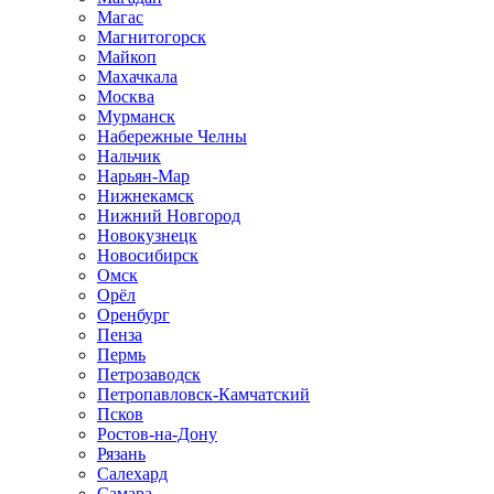
Магас
Магнитогорск
Майкоп
Махачкала
Москва
Мурманск
Набережные Челны
Нальчик
Нарьян-Мар
Нижнекамск
Нижний Новгород
Новокузнецк
Новосибирск
Омск
Орёл
Оренбург
Пенза
Пермь
Петрозаводск
Петропавловск-Камчатский
Псков
Ростов-на-Дону
Рязань
Салехард
Самара