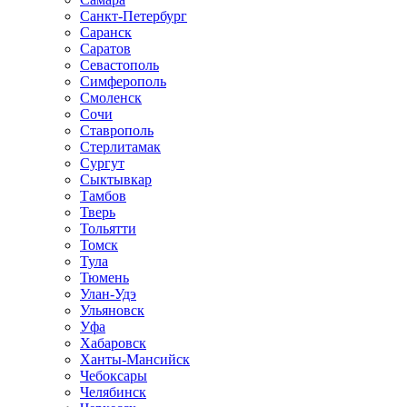
Санкт-Петербург
Саранск
Саратов
Севастополь
Симферополь
Смоленск
Сочи
Ставрополь
Стерлитамак
Сургут
Сыктывкар
Тамбов
Тверь
Тольятти
Томск
Тула
Тюмень
Улан-Удэ
Ульяновск
Уфа
Хабаровск
Ханты-Мансийск
Чебоксары
Челябинск