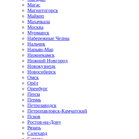
Магас
Магнитогорск
Майкоп
Махачкала
Москва
Мурманск
Набережные Челны
Нальчик
Нарьян-Мар
Нижнекамск
Нижний Новгород
Новокузнецк
Новосибирск
Омск
Орёл
Оренбург
Пенза
Пермь
Петрозаводск
Петропавловск-Камчатский
Псков
Ростов-на-Дону
Рязань
Салехард
Самара