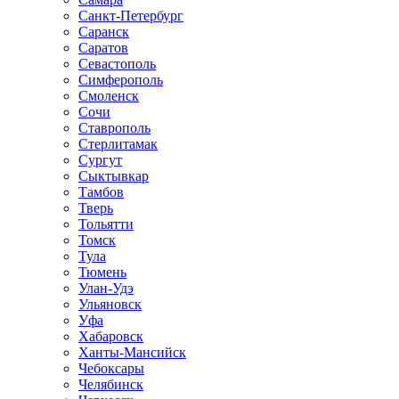
Санкт-Петербург
Саранск
Саратов
Севастополь
Симферополь
Смоленск
Сочи
Ставрополь
Стерлитамак
Сургут
Сыктывкар
Тамбов
Тверь
Тольятти
Томск
Тула
Тюмень
Улан-Удэ
Ульяновск
Уфа
Хабаровск
Ханты-Мансийск
Чебоксары
Челябинск